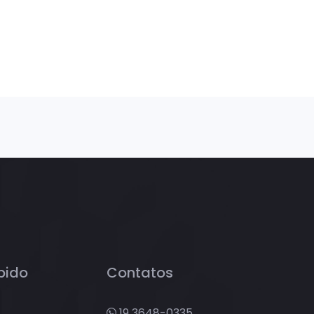
pido
Contatos
19 3648-0335