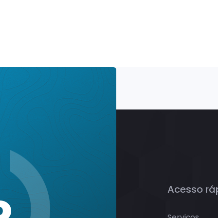
Acesso rá
o
Serviços